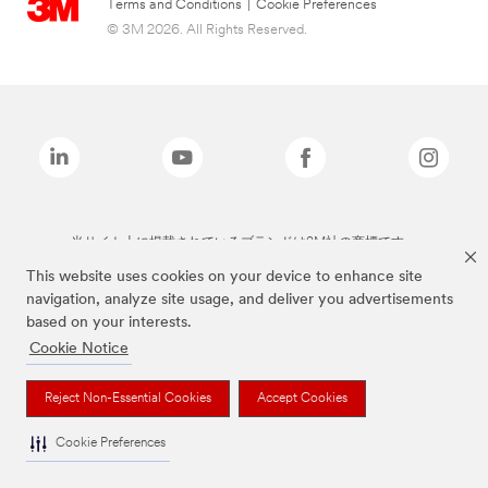
Terms and Conditions
|
Cookie Preferences
© 3M 2026. All Rights Reserved.
当サイト上に掲載されているブランドは3M社の商標です。
This website uses cookies on your device to enhance site
navigation, analyze site usage, and deliver you advertisements
based on your interests.
Cookie Notice
Reject Non-Essential Cookies
Accept Cookies
Cookie Preferences