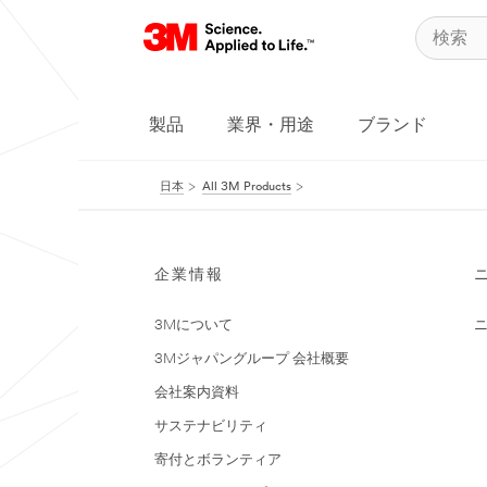
製品
業界・用途
ブランド
日本
All 3M Products
企業情報
3Mについて
3Mジャパングループ 会社概要
会社案内資料
サステナビリティ
寄付とボランティア