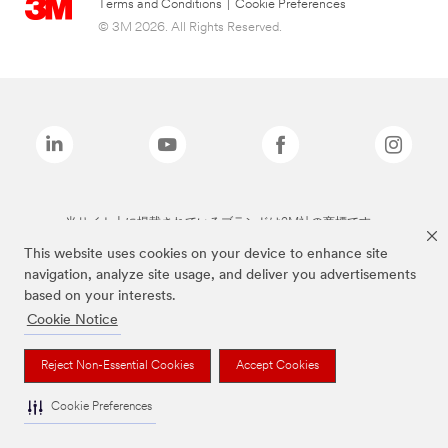
Terms and Conditions
|
Cookie Preferences
© 3M 2026. All Rights Reserved.
当サイト上に掲載されているブランドは3M社の商標です。
This website uses cookies on your device to enhance site
navigation, analyze site usage, and deliver you advertisements
based on your interests.
Cookie Notice
Reject Non-Essential Cookies
Accept Cookies
Cookie Preferences