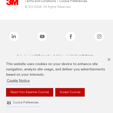
Terms and Conditions
|
Cookie Preferences
© 3M 2026. All Rights Reserved.
当サイト上に掲載されているブランドは3M社の商標です。
This website uses cookies on your device to enhance site
navigation, analyze site usage, and deliver you advertisements
based on your interests.
Cookie Notice
Reject Non-Essential Cookies
Accept Cookies
Cookie Preferences