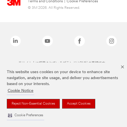
Terms and Conditions
|
Cookie Preferences
© 3M 2026. All Rights Reserved.
当サイト上に掲載されているブランドは3M社の商標です。
This website uses cookies on your device to enhance site
navigation, analyze site usage, and deliver you advertisements
based on your interests.
Cookie Notice
Reject Non-Essential Cookies
Accept Cookies
Cookie Preferences