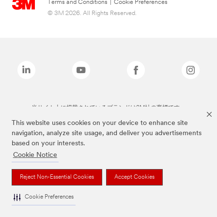
Terms and Conditions
|
Cookie Preferences
© 3M 2026. All Rights Reserved.
当サイト上に掲載されているブランドは3M社の商標です。
This website uses cookies on your device to enhance site
navigation, analyze site usage, and deliver you advertisements
based on your interests.
Cookie Notice
Reject Non-Essential Cookies
Accept Cookies
Cookie Preferences