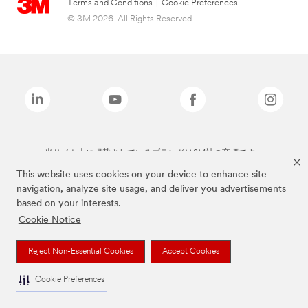
Terms and Conditions
|
Cookie Preferences
© 3M 2026. All Rights Reserved.
当サイト上に掲載されているブランドは3M社の商標です。
This website uses cookies on your device to enhance site
navigation, analyze site usage, and deliver you advertisements
based on your interests.
Cookie Notice
Reject Non-Essential Cookies
Accept Cookies
Cookie Preferences