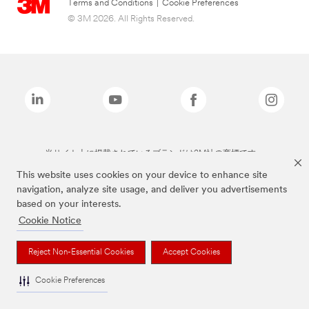
Terms and Conditions
|
Cookie Preferences
© 3M 2026. All Rights Reserved.
当サイト上に掲載されているブランドは3M社の商標です。
This website uses cookies on your device to enhance site
navigation, analyze site usage, and deliver you advertisements
based on your interests.
Cookie Notice
Reject Non-Essential Cookies
Accept Cookies
Cookie Preferences