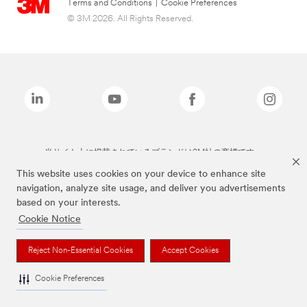
Terms and Conditions
|
Cookie Preferences
© 3M 2026. All Rights Reserved.
当サイト上に掲載されているブランドは3M社の商標です。
This website uses cookies on your device to enhance site
navigation, analyze site usage, and deliver you advertisements
based on your interests.
Cookie Notice
Reject Non-Essential Cookies
Accept Cookies
Cookie Preferences