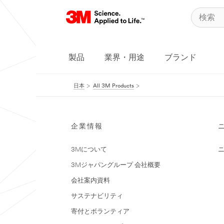
製品
業界・用途
ブランド
日本
All 3M Products
企業情報
3Mについて
3Mジャパングループ 会社概要
会社案内資料
サステナビリティ
寄付とボランティア