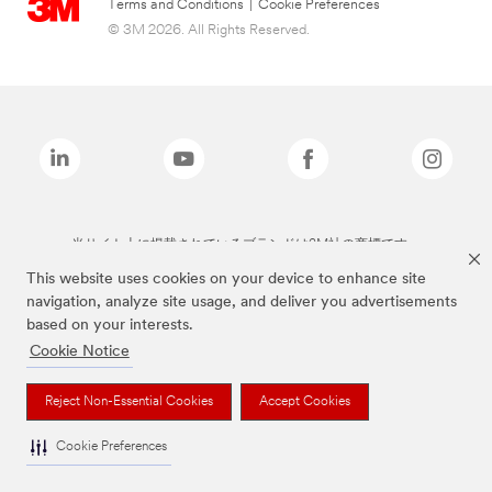
Terms and Conditions
|
Cookie Preferences
© 3M 2026. All Rights Reserved.
当サイト上に掲載されているブランドは3M社の商標です。
This website uses cookies on your device to enhance site
navigation, analyze site usage, and deliver you advertisements
based on your interests.
Cookie Notice
Reject Non-Essential Cookies
Accept Cookies
Cookie Preferences