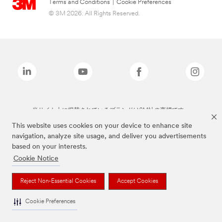
Terms and Conditions
|
Cookie Preferences
© 3M 2026. All Rights Reserved.
当サイト上に掲載されているブランドは3M社の商標です。
This website uses cookies on your device to enhance site
navigation, analyze site usage, and deliver you advertisements
based on your interests.
Cookie Notice
Reject Non-Essential Cookies
Accept Cookies
Cookie Preferences