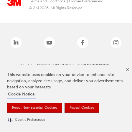
Terms and Conditions
|
Cookie Preferences
© 3M 2026. All Rights Reserved.
当サイト上に掲載されているブランドは3M社の商標です。
This website uses cookies on your device to enhance site
navigation, analyze site usage, and deliver you advertisements
based on your interests.
Cookie Notice
Reject Non-Essential Cookies
Accept Cookies
Cookie Preferences