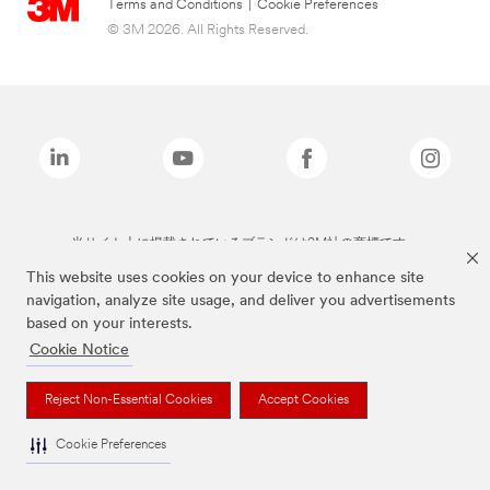
Terms and Conditions
|
Cookie Preferences
© 3M 2026. All Rights Reserved.
当サイト上に掲載されているブランドは3M社の商標です。
This website uses cookies on your device to enhance site
navigation, analyze site usage, and deliver you advertisements
based on your interests.
Cookie Notice
Reject Non-Essential Cookies
Accept Cookies
Cookie Preferences