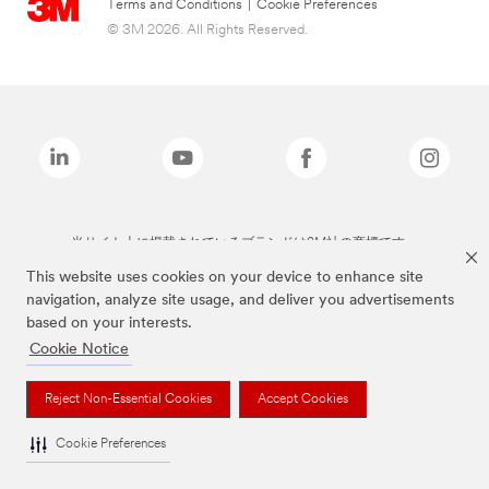
Terms and Conditions
|
Cookie Preferences
© 3M 2026. All Rights Reserved.
当サイト上に掲載されているブランドは3M社の商標です。
This website uses cookies on your device to enhance site
navigation, analyze site usage, and deliver you advertisements
based on your interests.
Cookie Notice
Reject Non-Essential Cookies
Accept Cookies
Cookie Preferences