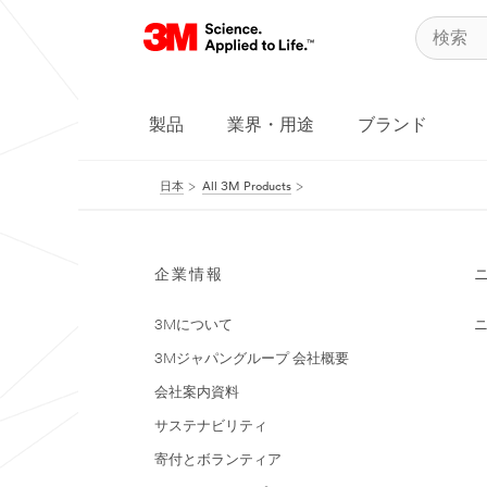
製品
業界・用途
ブランド
日本
All 3M Products
企業情報
3Mについて
3Mジャパングループ 会社概要
会社案内資料
サステナビリティ
寄付とボランティア