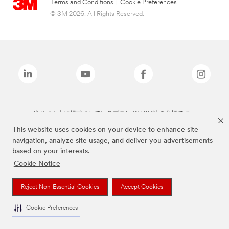
Terms and Conditions
|
Cookie Preferences
© 3M 2026. All Rights Reserved.
当サイト上に掲載されているブランドは3M社の商標です。
This website uses cookies on your device to enhance site
navigation, analyze site usage, and deliver you advertisements
based on your interests.
Cookie Notice
Reject Non-Essential Cookies
Accept Cookies
Cookie Preferences