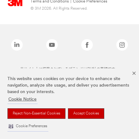
Terms and Conditions
|
Cookie Preferences
© 3M 2026. All Rights Reserved.
当サイト上に掲載されているブランドは3M社の商標です。
This website uses cookies on your device to enhance site
navigation, analyze site usage, and deliver you advertisements
based on your interests.
Cookie Notice
Reject Non-Essential Cookies
Accept Cookies
Cookie Preferences