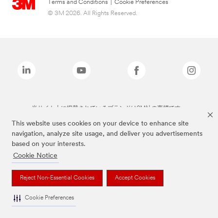
Terms and Conditions
|
Cookie Preferences
© 3M 2026. All Rights Reserved.
当サイト上に掲載されているブランドは3M社の商標です。
This website uses cookies on your device to enhance site
navigation, analyze site usage, and deliver you advertisements
based on your interests.
Cookie Notice
Reject Non-Essential Cookies
Accept Cookies
Cookie Preferences