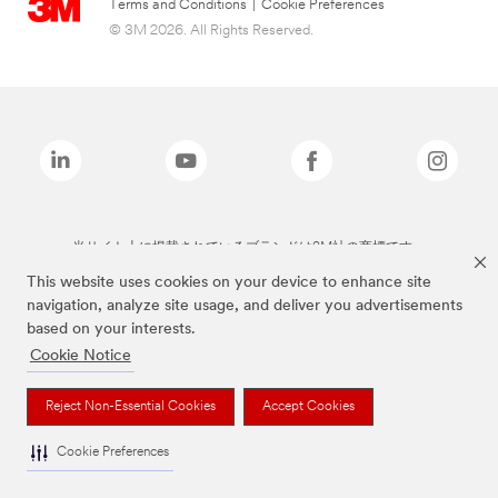
Terms and Conditions
|
Cookie Preferences
© 3M 2026. All Rights Reserved.
当サイト上に掲載されているブランドは3M社の商標です。
This website uses cookies on your device to enhance site
navigation, analyze site usage, and deliver you advertisements
based on your interests.
Cookie Notice
Reject Non-Essential Cookies
Accept Cookies
Cookie Preferences