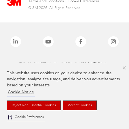
Terms and Conditions
|
Cookie Preferences
© 3M 2026. All Rights Reserved.
当サイト上に掲載されているブランドは3M社の商標です。
This website uses cookies on your device to enhance site
navigation, analyze site usage, and deliver you advertisements
based on your interests.
Cookie Notice
Reject Non-Essential Cookies
Accept Cookies
Cookie Preferences