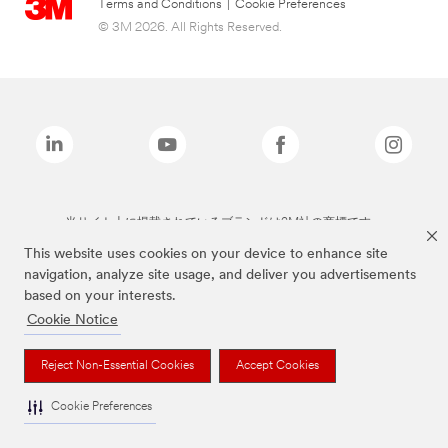
Terms and Conditions
|
Cookie Preferences
© 3M 2026. All Rights Reserved.
当サイト上に掲載されているブランドは3M社の商標です。
This website uses cookies on your device to enhance site
navigation, analyze site usage, and deliver you advertisements
based on your interests.
Cookie Notice
Reject Non-Essential Cookies
Accept Cookies
Cookie Preferences