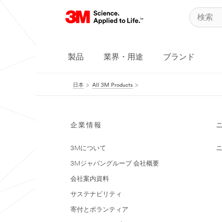
製品
業界・用途
ブランド
日本
All 3M Products
企業情報
3Mについて
3Mジャパングループ 会社概要
会社案内資料
サステナビリティ
寄付とボランティア