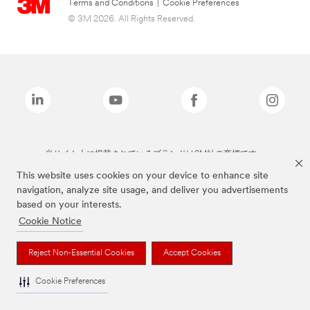
Terms and Conditions
|
Cookie Preferences
© 3M 2026. All Rights Reserved.
当サイト上に掲載されているブランドは3M社の商標です。
This website uses cookies on your device to enhance site
navigation, analyze site usage, and deliver you advertisements
based on your interests.
Cookie Notice
Reject Non-Essential Cookies
Accept Cookies
Cookie Preferences