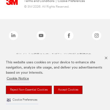
Terms and Conditions
|
Cookie Preferences
© 3M 2026. All Rights Reserved.
当サイト上に掲載されているブランドは3M社の商標です。
This website uses cookies on your device to enhance site
navigation, analyze site usage, and deliver you advertisements
based on your interests.
Cookie Notice
Reject Non-Essential Cookies
Accept Cookies
Cookie Preferences