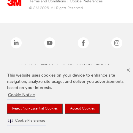
Terms and Conditions
|
Cookie Preferences
© 3M 2026. All Rights Reserved.
当サイト上に掲載されているブランドは3M社の商標です。
This website uses cookies on your device to enhance site
navigation, analyze site usage, and deliver you advertisements
based on your interests.
Cookie Notice
Reject Non-Essential Cookies
Accept Cookies
Cookie Preferences