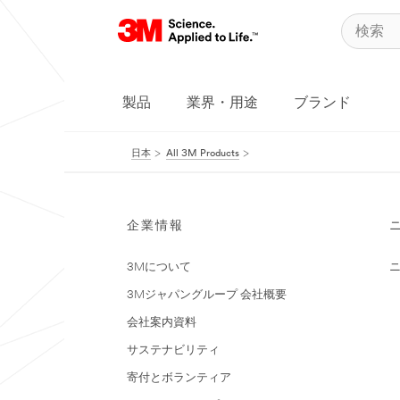
製品
業界・用途
ブランド
日本
All 3M Products
企業情報
3Mについて
3Mジャパングループ 会社概要
会社案内資料
サステナビリティ
寄付とボランティア