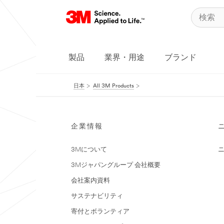
製品
業界・用途
ブランド
日本
All 3M Products
企業情報
3Mについて
3Mジャパングループ 会社概要
会社案内資料
サステナビリティ
寄付とボランティア