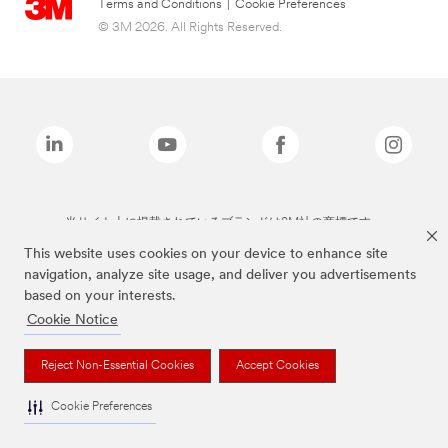
Terms and Conditions
|
Cookie Preferences
© 3M 2026. All Rights Reserved.
当サイト上に掲載されているブランドは3M社の商標です。
This website uses cookies on your device to enhance site
navigation, analyze site usage, and deliver you advertisements
based on your interests.
Cookie Notice
Reject Non-Essential Cookies
Accept Cookies
Cookie Preferences