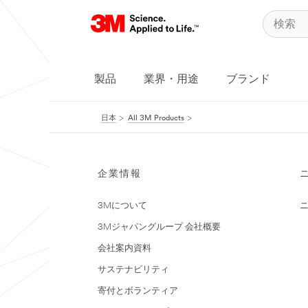
製品
業界・用途
ブランド
日本
All 3M Products
企業情報
3Mについて
3Mジャパングループ 会社概要
会社案内資料
サステナビリティ
寄付とボランティア