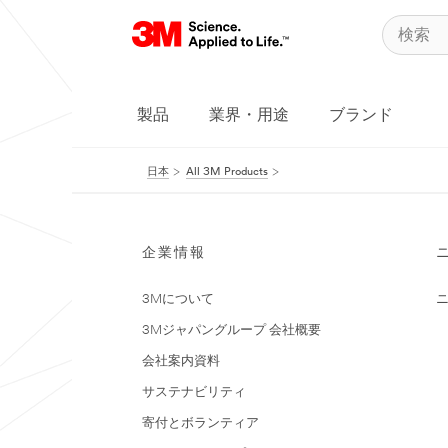
製品
業界・用途
ブランド
日本
All 3M Products
企業情報
3Mについて
3Mジャパングループ 会社概要
会社案内資料
サステナビリティ
寄付とボランティア