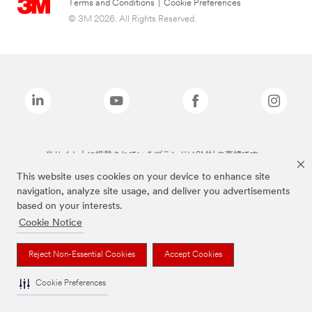
Terms and Conditions
|
Cookie Preferences
© 3M 2026. All Rights Reserved.
当サイト上に掲載されているブランドは3M社の商標です。
This website uses cookies on your device to enhance site
navigation, analyze site usage, and deliver you advertisements
based on your interests.
Cookie Notice
Reject Non-Essential Cookies
Accept Cookies
Cookie Preferences