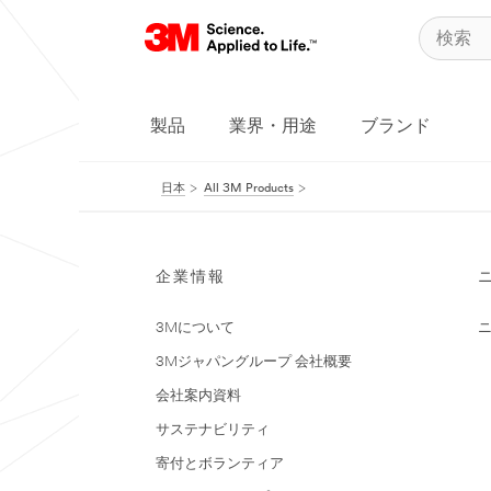
製品
業界・用途
ブランド
日本
All 3M Products
企業情報
3Mについて
3Mジャパングループ 会社概要
会社案内資料
サステナビリティ
寄付とボランティア