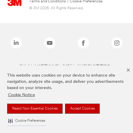
Terms and Conditions
|
Cookie Preferences
© 3M 2026. All Rights Reserved.
当サイト上に掲載されているブランドは3M社の商標です。
This website uses cookies on your device to enhance site
navigation, analyze site usage, and deliver you advertisements
based on your interests.
Cookie Notice
Reject Non-Essential Cookies
Accept Cookies
Cookie Preferences