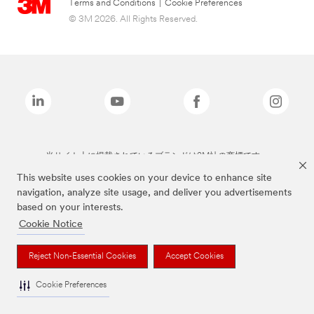
Terms and Conditions
|
Cookie Preferences
© 3M 2026. All Rights Reserved.
当サイト上に掲載されているブランドは3M社の商標です。
This website uses cookies on your device to enhance site
navigation, analyze site usage, and deliver you advertisements
based on your interests.
Cookie Notice
Reject Non-Essential Cookies
Accept Cookies
Cookie Preferences