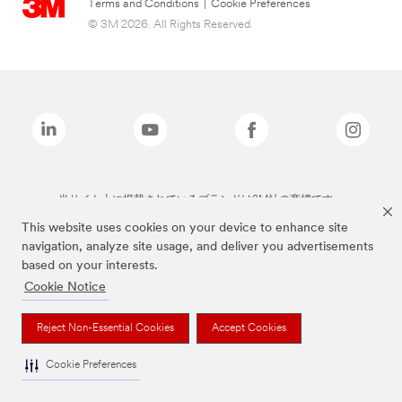
Terms and Conditions
|
Cookie Preferences
© 3M 2026. All Rights Reserved.
当サイト上に掲載されているブランドは3M社の商標です。
This website uses cookies on your device to enhance site
navigation, analyze site usage, and deliver you advertisements
based on your interests.
Cookie Notice
Reject Non-Essential Cookies
Accept Cookies
Cookie Preferences