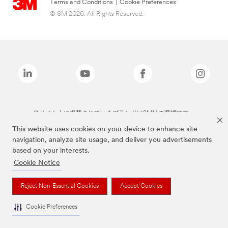
Terms and Conditions
|
Cookie Preferences
© 3M 2026. All Rights Reserved.
当サイト上に掲載されているブランドは3M社の商標です。
This website uses cookies on your device to enhance site
navigation, analyze site usage, and deliver you advertisements
based on your interests.
Cookie Notice
Reject Non-Essential Cookies
Accept Cookies
Cookie Preferences