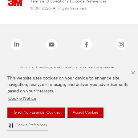
Terms and Conditions
|
Cookie Preferences
© 3M 2026. All Rights Reserved.
当サイト上に掲載されているブランドは3M社の商標です。
This website uses cookies on your device to enhance site
navigation, analyze site usage, and deliver you advertisements
based on your interests.
Cookie Notice
Reject Non-Essential Cookies
Accept Cookies
Cookie Preferences