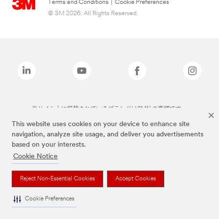
Terms and Conditions
|
Cookie Preferences
© 3M 2026. All Rights Reserved.
当サイト上に掲載されているブランドは3M社の商標です。
This website uses cookies on your device to enhance site
navigation, analyze site usage, and deliver you advertisements
based on your interests.
Cookie Notice
Reject Non-Essential Cookies
Accept Cookies
Cookie Preferences