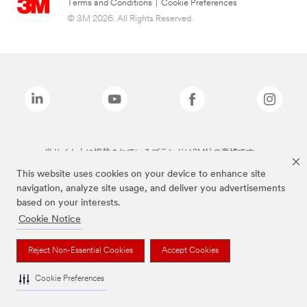
Terms and Conditions
|
Cookie Preferences
© 3M 2026. All Rights Reserved.
当サイト上に掲載されているブランドは3M社の商標です。
This website uses cookies on your device to enhance site
navigation, analyze site usage, and deliver you advertisements
based on your interests.
Cookie Notice
Reject Non-Essential Cookies
Accept Cookies
Cookie Preferences