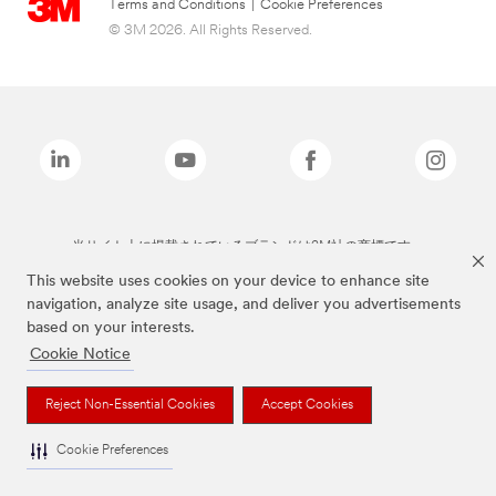
Terms and Conditions
|
Cookie Preferences
© 3M 2026. All Rights Reserved.
当サイト上に掲載されているブランドは3M社の商標です。
This website uses cookies on your device to enhance site
navigation, analyze site usage, and deliver you advertisements
based on your interests.
Cookie Notice
Reject Non-Essential Cookies
Accept Cookies
Cookie Preferences