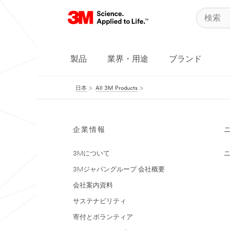
製品
業界・用途
ブランド
日本
All 3M Products
企業情報
3Mについて
3Mジャパングループ 会社概要
会社案内資料
サステナビリティ
寄付とボランティア