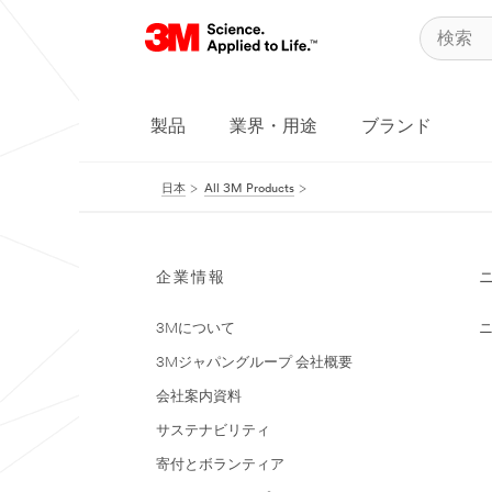
製品
業界・用途
ブランド
日本
All 3M Products
企業情報
3Mについて
3Mジャパングループ 会社概要
会社案内資料
サステナビリティ
寄付とボランティア