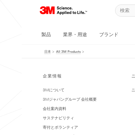
製品
業界・用途
ブランド
日本
All 3M Products
企業情報
3Mについて
3Mジャパングループ 会社概要
会社案内資料
サステナビリティ
寄付とボランティア