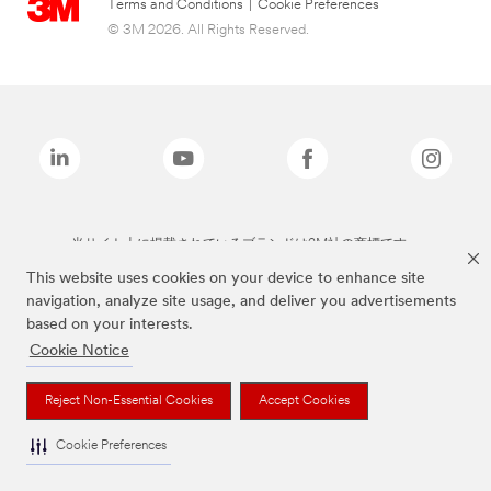
Terms and Conditions
|
Cookie Preferences
© 3M 2026. All Rights Reserved.
当サイト上に掲載されているブランドは3M社の商標です。
This website uses cookies on your device to enhance site
navigation, analyze site usage, and deliver you advertisements
based on your interests.
Cookie Notice
Reject Non-Essential Cookies
Accept Cookies
Cookie Preferences