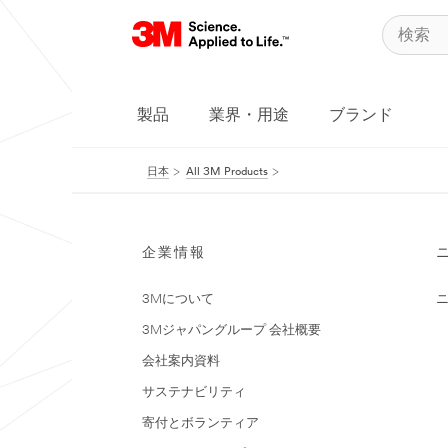
製品
業界・用途
ブランド
日本
All 3M Products
企業情報
3Mについて
3Mジャパングループ 会社概要
会社案内資料
サステナビリティ
寄付とボランティア