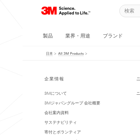
製品
業界・用途
ブランド
日本
All 3M Products
企業情報
3Mについて
3Mジャパングループ 会社概要
会社案内資料
サステナビリティ
寄付とボランティア