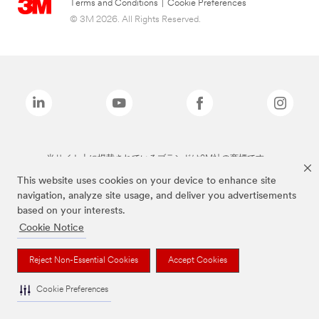
Terms and Conditions
|
Cookie Preferences
© 3M 2026. All Rights Reserved.
当サイト上に掲載されているブランドは3M社の商標です。
This website uses cookies on your device to enhance site
navigation, analyze site usage, and deliver you advertisements
based on your interests.
Cookie Notice
Reject Non-Essential Cookies
Accept Cookies
Cookie Preferences