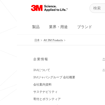
製品
業界・用途
ブランド
日本
All 3M Products
企業情報
3Mについて
3Mジャパングループ 会社概要
会社案内資料
サステナビリティ
寄付とボランティア