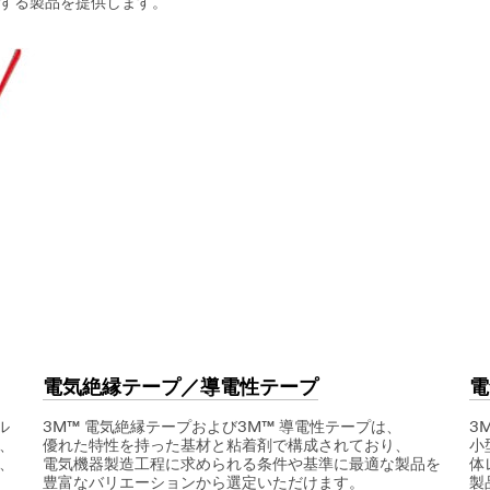
する製品を提供します。
電気絶縁テープ／導電性テープ
電
ル
3M™ 電気絶縁テープおよび3M™ 導電性テープは、
3
、
優れた特性を持った基材と粘着剤で構成されており、
小
、
電気機器製造工程に求められる条件や基準に最適な製品を
体
豊富なバリエーションから選定いただけます。
製